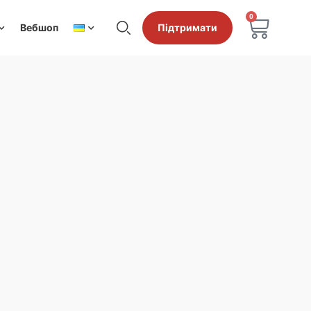
0
Вебшоп
Підтримати