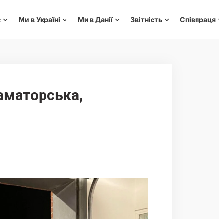
с
Ми в Україні
Ми в Данії
Звітність
Співпраця
аматорська,