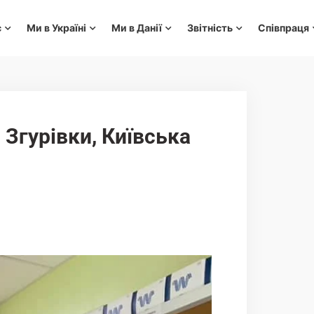
с
Ми в Україні
Ми в Данії
Звітність
Співпраця
 Згурівки, Київська