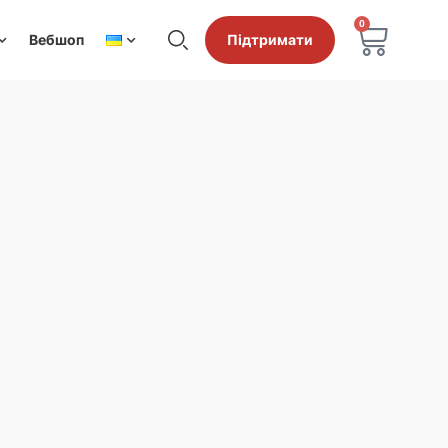
0
Вебшоп
Підтримати