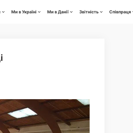
с
Ми в Україні
Ми в Данії
Звітність
Співпраця
і