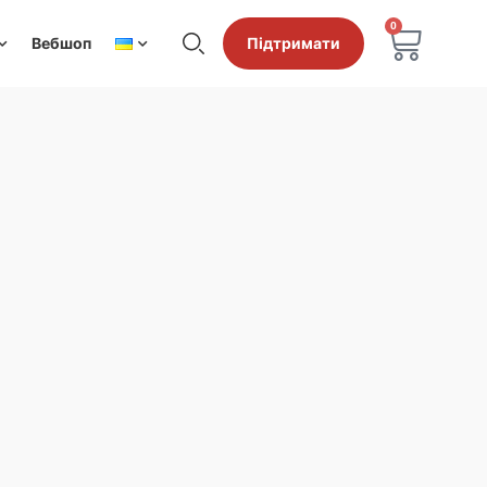
0
Вебшоп
Підтримати