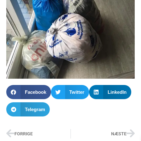
Facebook
Twitter
LinkedIn
Telegram
FORRIGE
NÆSTE