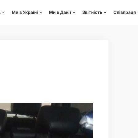
с
Ми в Україні
Ми в Данії
Звітність
Співпраця