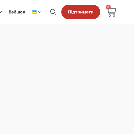
0
Вебшоп
Підтримати