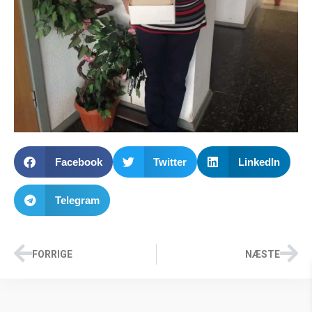
Facebook
Twitter
LinkedIn
Telegram
FORRIGE
NÆSTE