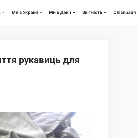
с
Ми в Україні
Ми в Данії
Звітність
Співпраця
иття рукавиць для