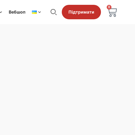
0
Вебшоп
Підтримати