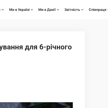
с
Ми в Україні
Ми в Данії
Звітність
Співпраця
ування для 6-річного