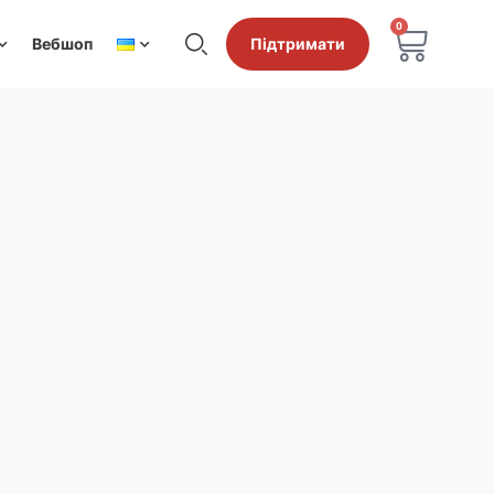
0
Вебшоп
Підтримати