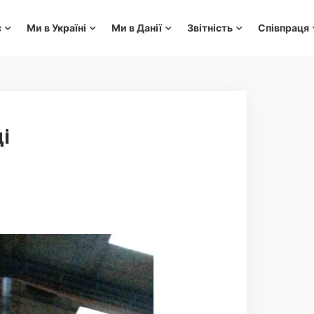
с
Ми в Україні
Ми в Данії
Звітність
Співпраця
і