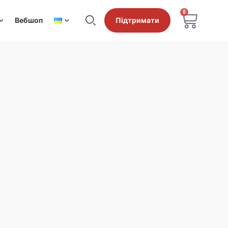
0
Вебшоп
Підтримати