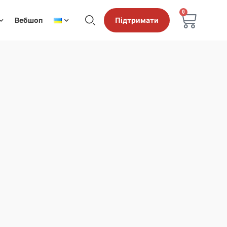
0
Вебшоп
Підтримати