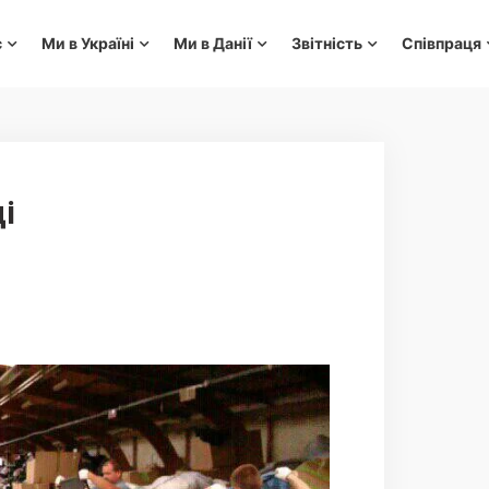
с
Ми в Україні
Ми в Данії
Звітність
Співпраця
і