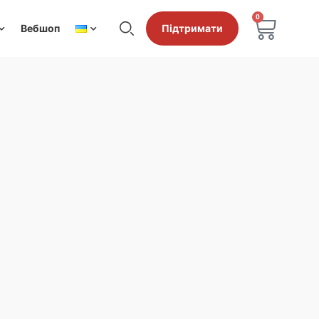
0
Вебшоп
Підтримати