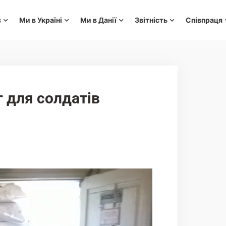
с
Ми в Україні
Ми в Данії
Звітність
Співпраця
 для солдатів