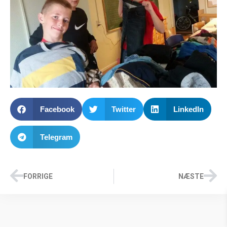
Facebook
Twitter
LinkedIn
Telegram
FORRIGE
NÆSTE