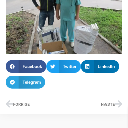
Facebook
Twitter
LinkedIn
Telegram
FORRIGE
NÆSTE