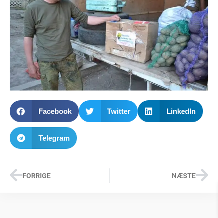
Facebook
Twitter
LinkedIn
Telegram
FORRIGE
NÆSTE