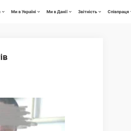
с
Ми в Україні
Ми в Данії
Звітність
Співпраця
ів