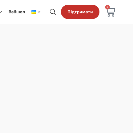
0
Вебшоп
Підтримати