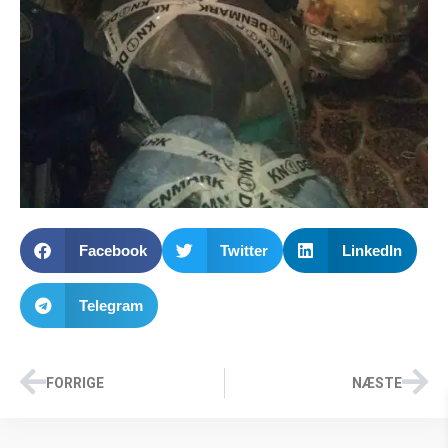
Facebook
Twitter
LinkedIn
Telegram
FORRIGE
NÆSTE