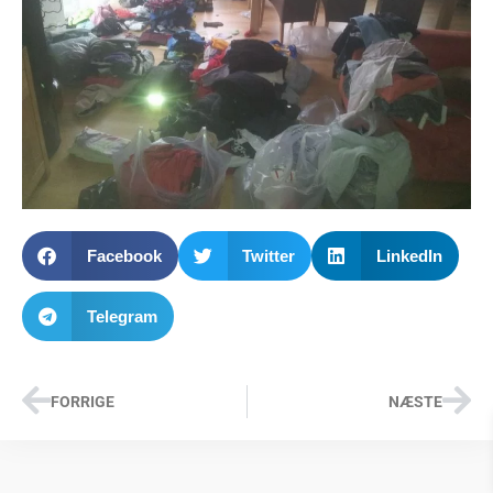
Facebook
Twitter
LinkedIn
Telegram
FORRIGE
NÆSTE