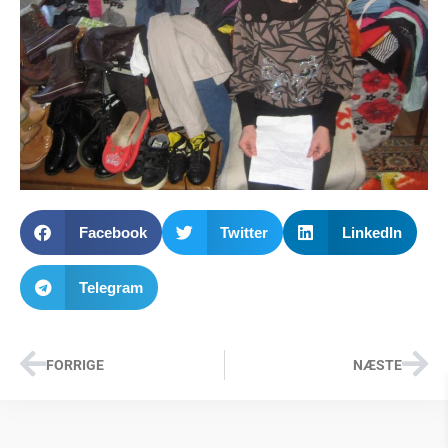
Facebook
Twitter
LinkedIn
Telegram
FORRIGE
NÆSTE