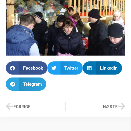
Facebook
Twitter
LinkedIn
Telegram
FORRIGE
NÆSTE