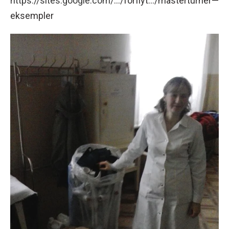
https://sites.google.com/
…/forflyt…/masterturner—
eksempler