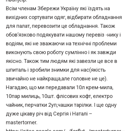
Всім членам Збережи Україну які їздять на
вихідних сортувати одяг, відбирати обладнання
для палат, перевозити це обладнання. Також
обов’язково подякувати нашому перевіз -нику і
водіям, які не зважаючи на технічні проблеми
виконують свою роботу сумлінно і як завжди
якісно. Також тим людям які завезли це все в
шпиталь і зробили знимки для нас(якість
звичайно не найкраща,але головне не це).
Нагадаю, що ми передавали 10л крем-мила,
10пар милиць, 10шт. флісових кофт, електро
чайник, перчатки 2уп,чашки тарілки. І ще одну
дуже цікаву річ від Сергія і Наталі –
mastertorner.