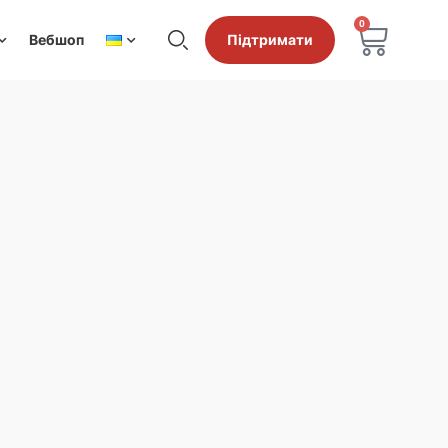
0
Вебшоп
Підтримати