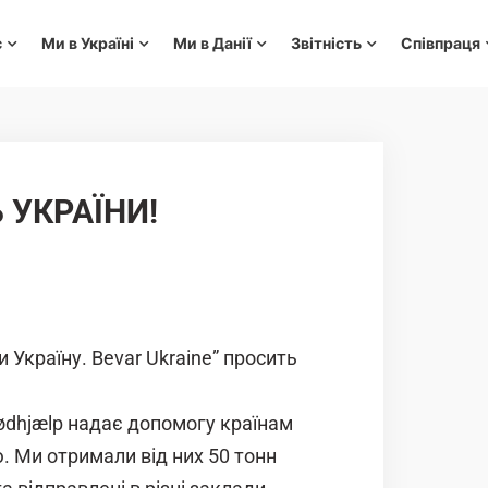
с
Ми в Україні
Ми в Данії
Звітність
Співпраця
 УКРАЇНИ!
 Україну. Bevar Ukraine” просить
ødhjælp надає допомогу країнам
. Ми отримали від них 50 тонн