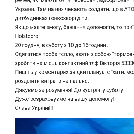
речей, які мають бути перебрані, відсортовані т
України. Там на них чекають солдати, що в АТО, п
дитбудинках і онкохворі діти.
Якщо маєте змогу, бажання допомогти, то приї
Holstebro
20 грудня, в суботу з 10 до 16години .
Одягатися треба тепло, взяти з собою “тормозк
зробити на місці. контактний тлф Вікторія 533
Пишіть у коментарях звідки плануєте їхати, м
розділити витрати на пальне.
Дякуємо за розуміння! До зустрічі у суботу!
Дуже розраховуємо на вашу допомогу!
Слава Україні!!!