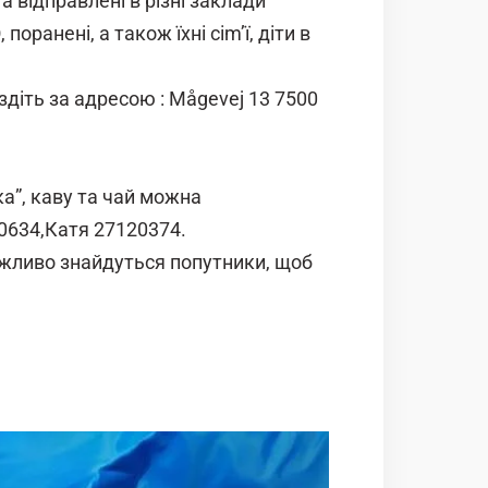
а відправлені в різні заклади
оранені, а також їхні сіm’ї, діти в
здіть за адресою : Mågevej 13 7500
а”, каву та чай можна
30634,Катя 27120374.
ожливо знайдуться попутники, щоб