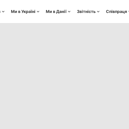
с
Ми в Україні
Ми в Данії
Звітність
Співпраця