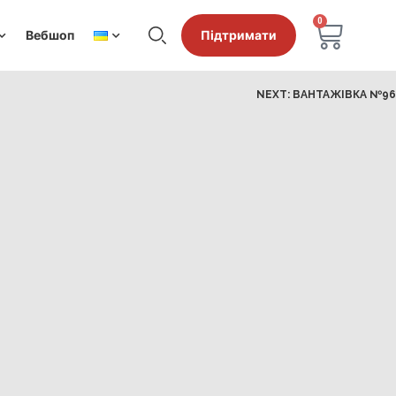
0
Вебшоп
Підтримати
NEXT:
ВАНТАЖІВКА №96