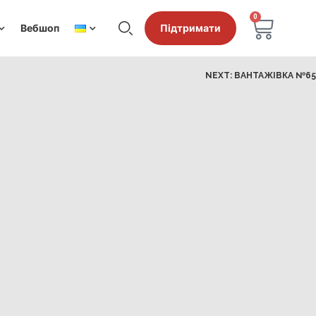
0
Вебшоп
Підтримати
NEXT:
ВАНТАЖІВКА №65