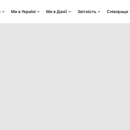
с
Ми в Україні
Ми в Данії
Звітність
Співпраця