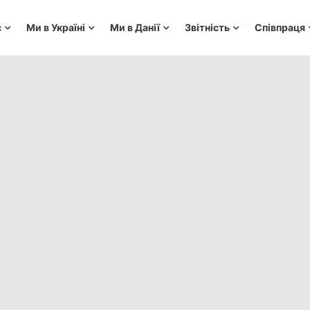
с
Ми в Україні
Ми в Данії
Звітність
Співпраця