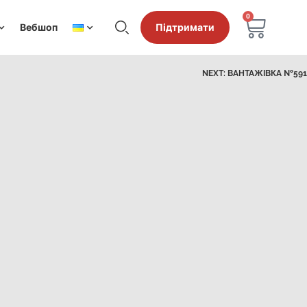
0
Вебшоп
Підтримати
NEXT:
ВАНТАЖІВКА №591