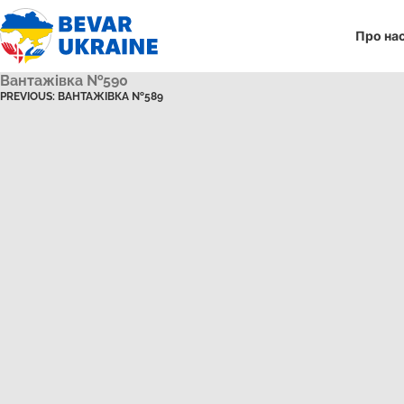
Про на
Вантажівка №590
PREVIOUS:
ВАНТАЖІВКА №589