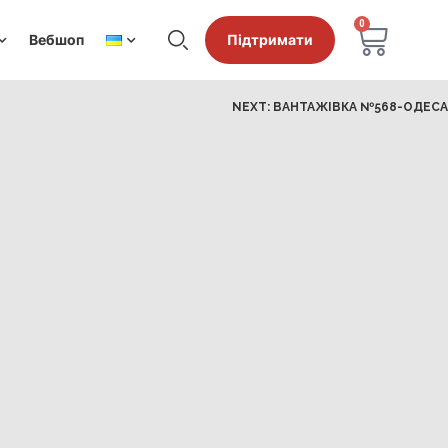
0
Вебшоп
Підтримати
NEXT:
ВАНТАЖІВКА №568-ОДЕСА