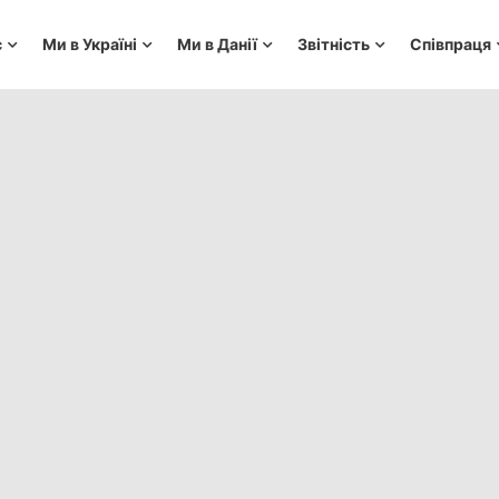
с
Ми в Україні
Ми в Данії
Звітність
Співпраця