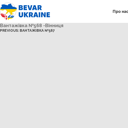
Про на
Вантажівка №568 -Вінниця
PREVIOUS:
ВАНТАЖІВКА №567