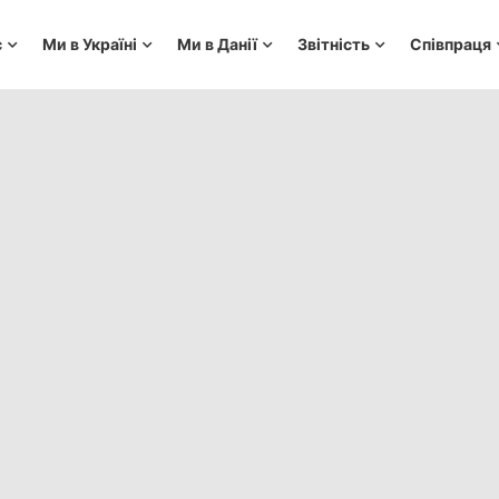
с
Ми в Україні
Ми в Данії
Звітність
Співпраця