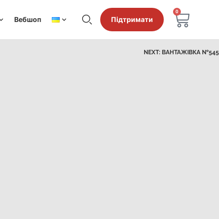
0
Вебшоп
Підтримати
NEXT:
ВАНТАЖІВКА №545