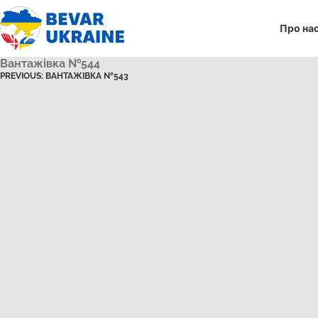
Про на
Вантажівка №544
PREVIOUS:
ВАНТАЖІВКА №543