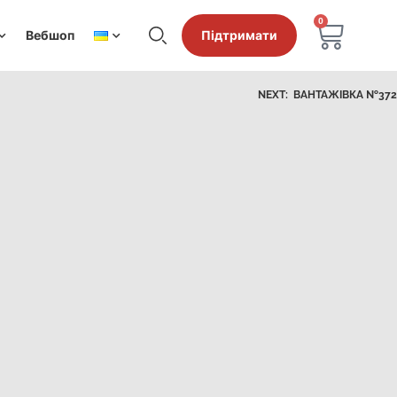
0
Вебшоп
Підтримати
NEXT:
ВАНТАЖІВКА №372