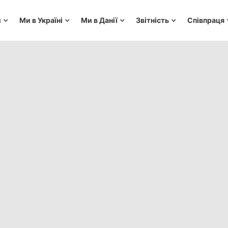
с
Ми в Україні
Ми в Данії
Звітність
Співпраця