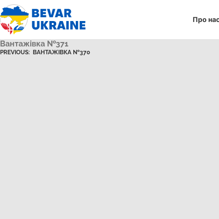
Про на
Вантажівка №371
PREVIOUS:
ВАНТАЖІВКА №370