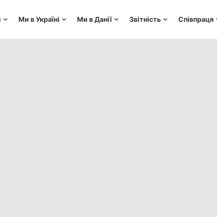
с
Ми в Україні
Ми в Данії
Звітність
Співпраця