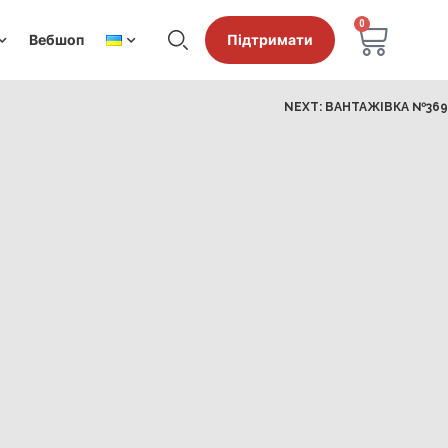
0
Вебшоп
Підтримати
NEXT:
ВАНТАЖІВКА №369