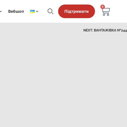
0
Вебшоп
Підтримати
NEXT:
ВАНТАЖІВКА №244