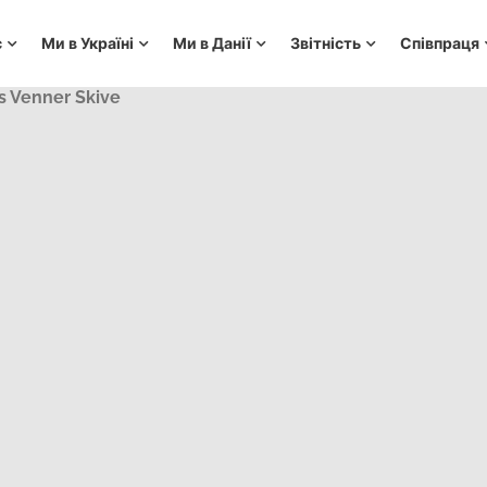
с
Ми в Україні
Ми в Данії
Звітність
Співпраця
s Venner Skive