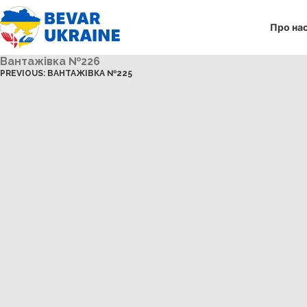
Про на
Вантажівка №226
PREVIOUS:
ВАНТАЖІВКА №225