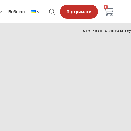
0
Вебшоп
Підтримати
NEXT:
ВАНТАЖІВКА №227