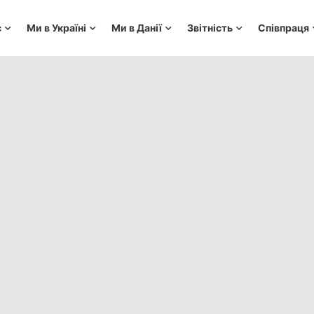
с
Ми в Україні
Ми в Данії
Звітність
Співпраця