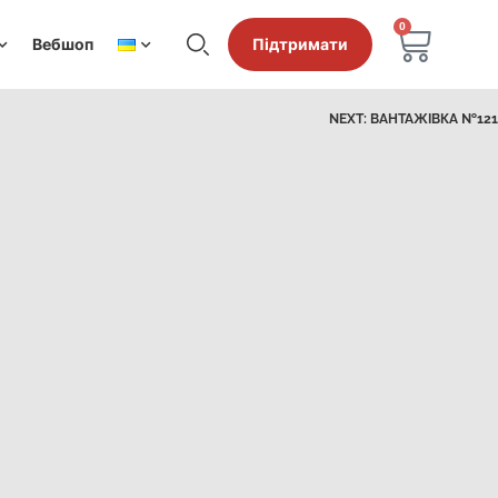
0
Вебшоп
Підтримати
NEXT:
ВАНТАЖІВКА №121