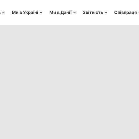
с
Ми в Україні
Ми в Данії
Звітність
Співпраця