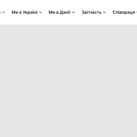
с
Ми в Україні
Ми в Данії
Звітність
Співпраця