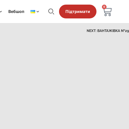
0
Вебшоп
Підтримати
NEXT:
ВАНТАЖІВКА №29