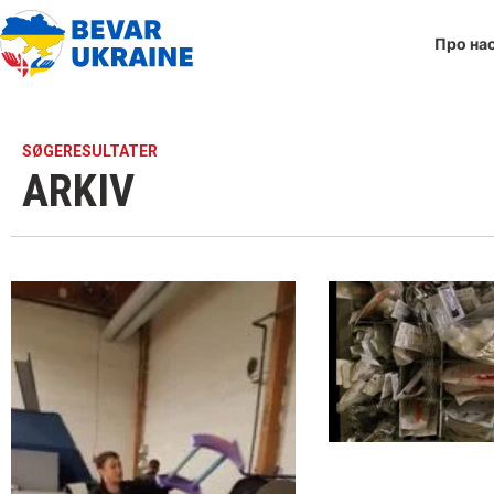
Про на
SØGERESULTATER
ARKIV