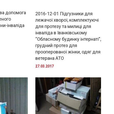
ва допомога
2016-12-01 Підгузники для
еного
лежачої хворої, комплектуючі
ни-інваліда
для протезу та милиці для
інваліда в Іванківському
“Обласному будинку інтернаті”,
грудний протез для
прооперованої жінки, одяг для
ветерана АТО
27.03.2017