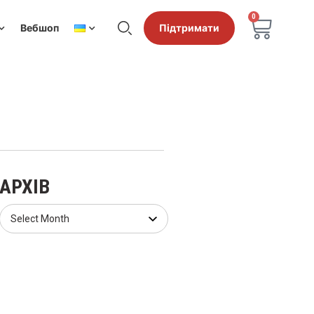
0
Вебшоп
Підтримати
АРХІВ