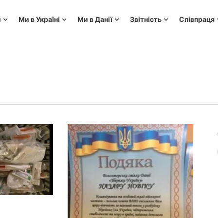
с
Ми в Україні
Ми в Данії
Звітність
Співпраця