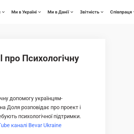
с
Ми в Україні
Ми в Данії
Звітність
Співпраця
l про Психологічну
ічну допомогу українцям-
на Доля розповідає про проект і
ебують психологічної підтримки.
ube каналі Bevar Ukraine