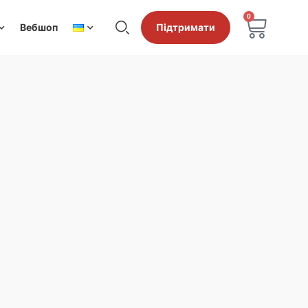
0
Вебшоп
Підтримати