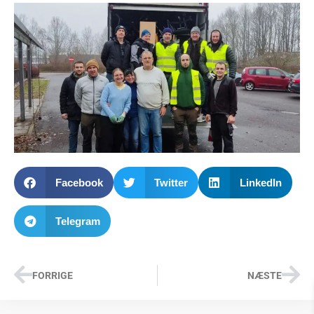
Facebook
Twitter
LinkedIn
Telegram
FORRIGE
NÆSTE