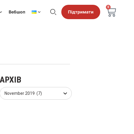
0
Вебшоп
Підтримати
АРХІВ