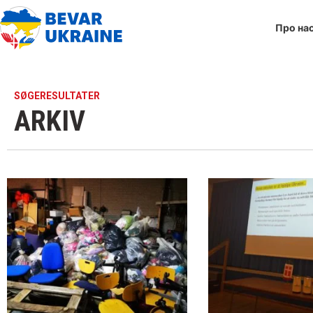
Про на
SØGERESULTATER
ARKIV