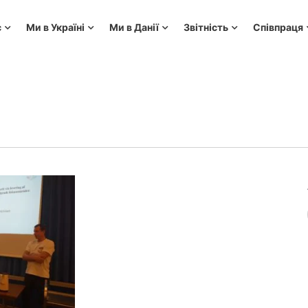
с
Ми в Україні
Ми в Данії
Звітність
Співпраця