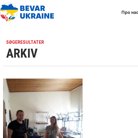
Про на
SØGERESULTATER
ARKIV