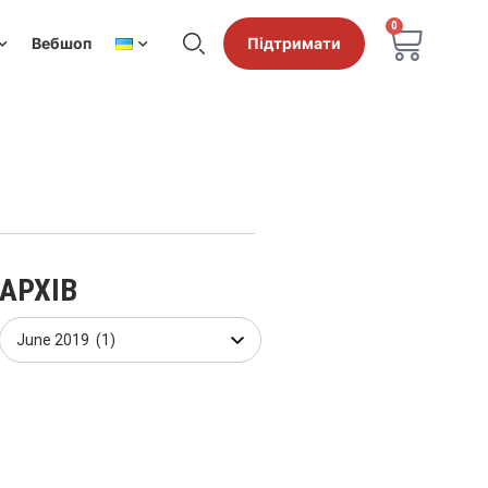
0
Вебшоп
Підтримати
АРХІВ