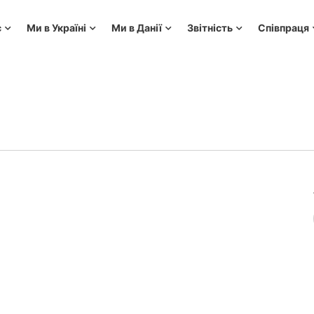
с
Ми в Україні
Ми в Данії
Звітність
Співпраця