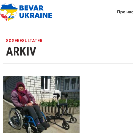
Про на
SØGERESULTATER
ARKIV