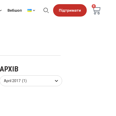
0
Вебшоп
Підтримати
АРХІВ