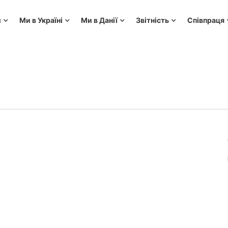
с
Ми в Україні
Ми в Данії
Звітність
Співпраця