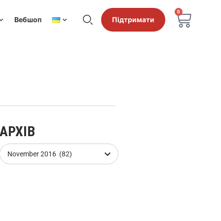
0
Вебшоп
Підтримати
АРХІВ