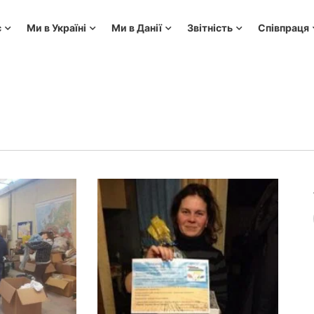
с
Ми в Україні
Ми в Данії
Звітність
Співпраця