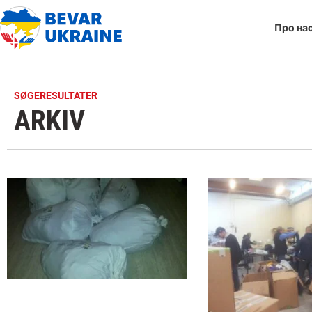
Про на
SØGERESULTATER
ARKIV