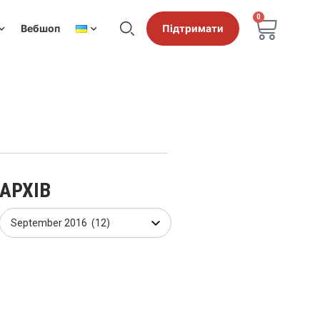
0
Вебшоп
Підтримати
АРХІВ