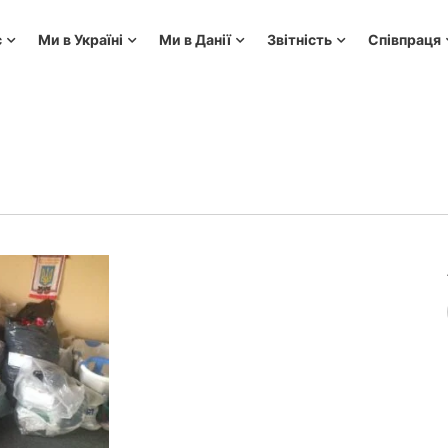
с
Ми в Україні
Ми в Данії
Звітність
Співпраця