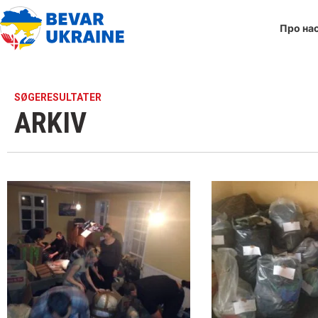
Про на
SØGERESULTATER
ARKIV